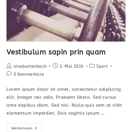
Vestibulum sapin prin quam
Beitrags-
Beitrag
Beitrags-
ninabuntenbach
3. Mai 2016
Sport
Autor:
veröffentlicht:
Kategorie:
Beitrags-
0 Kommentare
Kommentare:
Lorem ipsum dolor sit amet, consectetur adipiscing
elit. Integer nec odio. Praesent libero. Sed cursus
ante dapibus diam. Sed nisi. Nulla quis sem at nibh
elementum imperdiet. Duis sagittis ipsum.…
Vestibulum
Weiterlesen