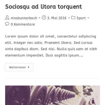
Sociosqu ad litora torquent
Beitrags-
Beitrag
Beitrags-
ninabuntenbach
3. Mai 2016
Sport
Autor:
veröffentlicht:
Kategorie:
Beitrags-
0 Kommentare
Kommentare:
Lorem ipsum dolor sit amet, consectetur adipiscing
elit. Integer nec odio. Praesent libero. Sed cursus
ante dapibus diam. Sed nisi. Nulla quis sem at nibh
elementum imperdiet. Duis sagittis ipsum.…
Sociosqu
Weiterlesen
Ad
Litora
Torquent