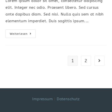
Lorem ipsum dolor sit amet, consectetur adipiscing
elit. Integer nec odio. Praesent libero. Sed cursus
ante dapibus diam. Sed nisi. Nulla quis sem at nibh
elementum imperdiet. Duis sagittis ipsum.…
Praesent
Weiterlesen
Libro
Se
Cursus
Ante
1
2
Gehe zu
Impressum
|
Datenschutz