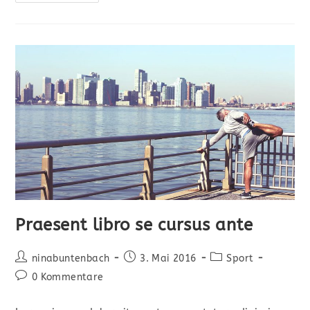
Sapin
Prin
Quam
Praesent libro se cursus ante
Beitrags-
Beitrag
Beitrags-
ninabuntenbach
3. Mai 2016
Sport
Autor:
veröffentlicht:
Kategorie:
Beitrags-
0 Kommentare
Kommentare: